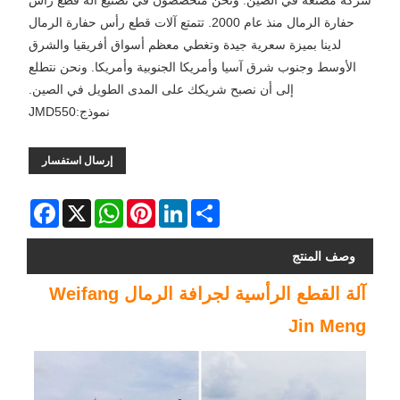
شركة مصنعة في الصين. ونحن متخصصون في تصنيع آلة قطع رأس
حفارة الرمال منذ عام 2000. تتمتع آلات قطع رأس حفارة الرمال
لدينا بميزة سعرية جيدة وتغطي معظم أسواق أفريقيا والشرق
الأوسط وجنوب شرق آسيا وأمريكا الجنوبية وأمريكا. ونحن نتطلع
إلى أن نصبح شريكك على المدى الطويل في الصين.
نموذج:JMD550
إرسال استفسار
Facebook
WhatsApp
X
Pinterest
LinkedIn
Share
وصف المنتج
آلة القطع الرأسية لجرافة الرمال Weifang
Jin Meng