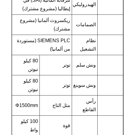
للرقابة المالية (SAI) في
الهيدروليكي
إيطاليا (مشروع مشترك)
ريكسروث ألمانيا (مشروع
الصمامات
مشترك)
نظام
SIEMENS PLC (مستوردة
التشغيل
من ألمانيا)
80 كيلو
ونش سلم
توتر
نيوتن
80 كيلو
ونش سوينغ
توتر
نيوتن
رأس
مثل التاج
Φ1500mm
القاطع
100 كيلو
قوة
واط