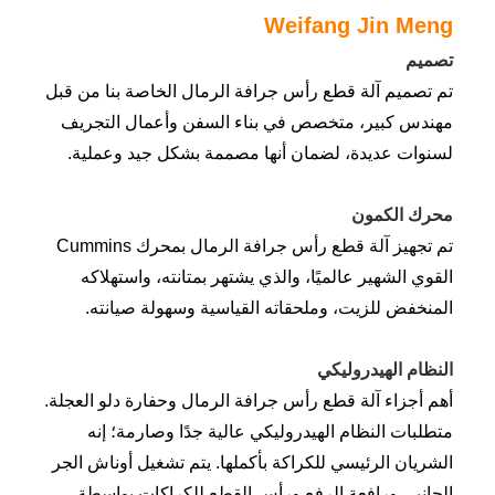
Weifang Jin Meng
تصميم
تم تصميم آلة قطع رأس جرافة الرمال الخاصة بنا من قبل
مهندس كبير، متخصص في بناء السفن وأعمال التجريف
لسنوات عديدة، لضمان أنها مصممة بشكل جيد وعملية.
محرك الكمون
تم تجهيز آلة قطع رأس جرافة الرمال بمحرك Cummins
القوي الشهير عالميًا، والذي يشتهر بمتانته، واستهلاكه
المنخفض للزيت، وملحقاته القياسية وسهولة صيانته.
النظام الهيدروليكي
أهم أجزاء آلة قطع رأس جرافة الرمال وحفارة دلو العجلة.
متطلبات النظام الهيدروليكي عالية جدًا وصارمة؛ إنه
الشريان الرئيسي للكراكة بأكملها. يتم تشغيل أوناش الجر
الجانبي ورافعة الرفع ورأس القطع للكراكات بواسطة