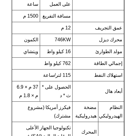
على العمل
ساعة
مسافة التفريغ
1500 م
عمق التجريف
12 م
محرك ديزل
746KW
الكمون
مولد الطوارئ
16 كيلو واط
ويتشاي
إجمالي الطاقة
762 كيلو واط
استهلاك النفط
115 لتر/ساعة
الحصول على *
37 م × 6.9
أبعاد هال
ث * د
م × 1.8 م
النظام
مضخة
فيكرز أمريكا (مشروع
الهيدروليكي
هيدروليكية
مشترك)
تكنولوجيا الجهاز الأعلى
المحرك