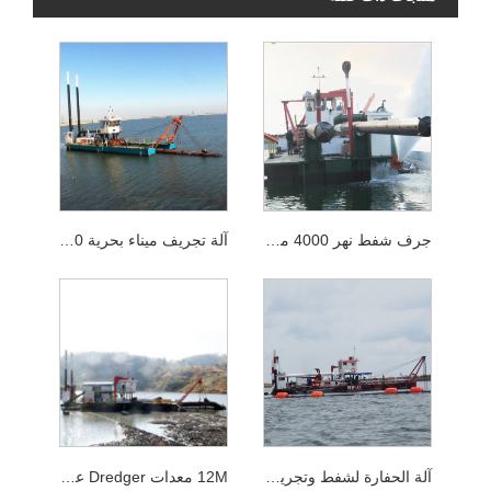
جرف شفط نهر 4000 متر مكعب مع رأس القاطع للميناء Desilting
آلة تجريف ميناء بحرية 2300 متر مع رأس قاطع لأعمال الجري
آلة الحفارة لشفط وتجريف رمل النهر
12M معدات Dredger عمق لميناء Desilting