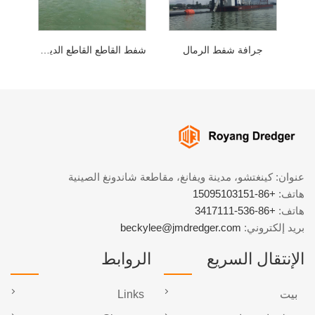
جرافة شفط الرمال
شفط القاطع القاطع الديزل دريجر
عنوان: كينغتشو، مدينة ويفانغ، مقاطعة شاندونغ الصينية
هاتف:
+86-15095103151
هاتف:
+86-536-3417111
بريد إلكتروني:
beckylee@jmdredger.com
الإنتقال السريع
الروابط
بيت
Links