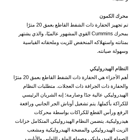
محرك الكمون
تم تجهيز الحفارة ذات الشفط القاطع بعمق 20 مترًا
بمحرك Cummins القوي المشهور عالميًا، والذي يشتهر
بمتانته واستهلاكه المنخفض للزيت وملحقاته القياسية
وسهولة صيانته.
النظام الهيدروليكي
أهم الأجزاء هي الحفارة ذات الشفط القاطع بعمق 20 مترًا
والحفارة ذات الجرافة ذات العجلات. متطلبات النظام
الهيدروليكي عالية جدًا وصارمة؛ إنه الشريان الرئيسي
للكراكة بأكملها. يتم تشغيل أوناش الجر الجانبي ورافعة
الرفع ورأس القطع للكراكات بواسطة محركات
هيدروليكية. يتضمن النظام الهيدروليكي المتكامل خزانات
الزيت الهيدروليكي والمضخة الهيدروليكية ومشعب
الصمام الهيدروليكي وصمام الملف اللولبي والأنابيب