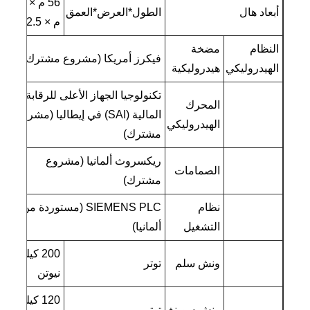
56 م × 8.5
أبعاد هال
الطول*العرض*العمق
م × 2.5 م
النظام
مضخة
فيكرز أمريكا (مشروع مشترك)
الهيدروليكي
هيدروليكية
تكنولوجيا الجهاز الأعلى للرقابة
المحرك
المالية (SAI) في إيطاليا (مشروع
الهيدروليكي
مشترك)
ريكسروث ألمانيا (مشروع
الصمامات
مشترك)
نظام
SIEMENS PLC (مستوردة من
التشغيل
ألمانيا)
200 كيلو
ونش سلم
توتر
نيوتن
120 كيلو
ونش سوينغ
توتر