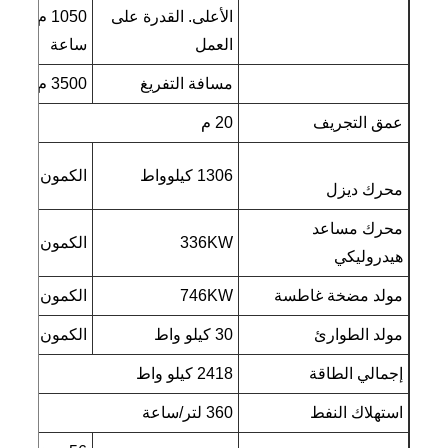
الأعلى. القدرة على
1050 م3/
العمل
ساعة
مسافة التفريغ
3500 م
عمق التجريف
20 م
1306 كيلوواط
الكمون
محرك ديزل
محرك مساعد
336KW
الكمون
هيدروليكي
مولد مضخة غاطسة
746KW
الكمون
مولد الطوارئ
30 كيلو واط
الكمون
إجمالي الطاقة
2418 كيلو واط
استهلاك النفط
360 لتر/ساعة