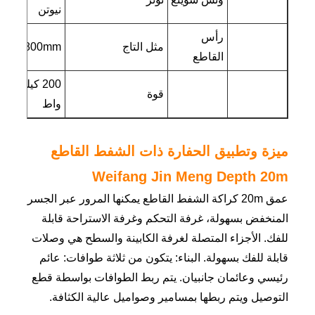
نيوتن
رأس
مثل التاج
Φ1800mm
القاطع
200 كيلو
قوة
واط
ميزة وتطبيق الحفارة ذات الشفط القاطع
Weifang Jin Meng Depth 20m
عمق 20m كراكة الشفط القاطع يمكنها المرور عبر الجسر
المنخفض بسهولة، غرفة التحكم وغرفة الاستراحة قابلة
للفك. الأجزاء المتصلة لغرفة الكابينة والسطح هي وصلات
قابلة للفك بسهولة. البناء: يتكون من ثلاثة طوافات: عائم
رئيسي وعائمان جانبيان. يتم ربط الطوافات بواسطة قطع
التوصيل ويتم ربطها بمسامير وصواميل عالية الكثافة.