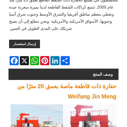
متخصصون في تصنيع الحفارة ذات الشفط القاطع بعمق 20 مترًا منذ
عام 2000. تتمتع كراكات الشفط القاطعة لدينا بميزة سعرية جيدة
وتغطي معظم مناطق أفريقيا والشرق الأوسط وجنوب شرق آسيا
وجنوبها. الأسواق الأمريكية والأمريكية. ونحن نتطلع إلى أن نصبح
شريكك على المدى الطويل في الصين.
إرسال استفسار
Facebook
WhatsApp
X
Pinterest
LinkedIn
Share
وصف المنتج
حفارة ذات قاطعة ماصة بعمق 20 مترًا من
Weifang Jin Meng